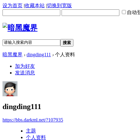
设为首页
|
收藏本站
|
切换到宽版
自动
搜索
暗黑魔界
›
dingding111
›
个人资料
加为好友
发送消息
dingding111
https://bbs.darkml.net/?107935
主题
个人资料