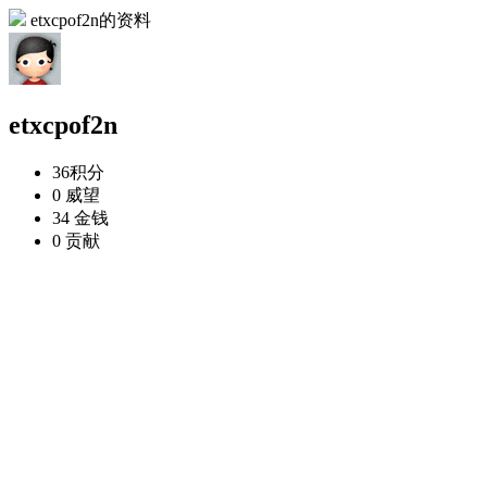
etxcpof2n的资料
etxcpof2n
36
积分
0
威望
34
金钱
0
贡献