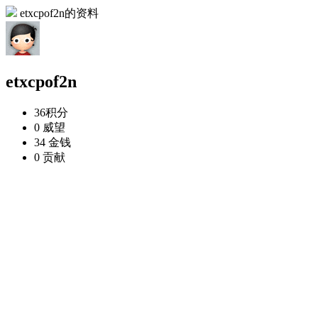
etxcpof2n的资料
etxcpof2n
36
积分
0
威望
34
金钱
0
贡献