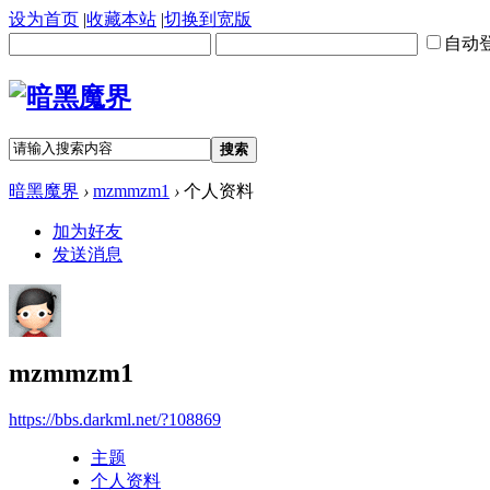
设为首页
|
收藏本站
|
切换到宽版
自动
搜索
暗黑魔界
›
mzmmzm1
›
个人资料
加为好友
发送消息
mzmmzm1
https://bbs.darkml.net/?108869
主题
个人资料