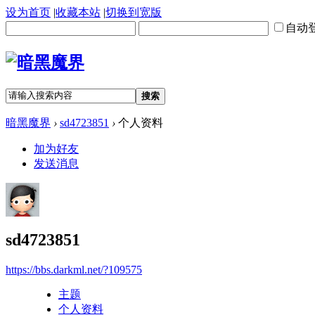
设为首页
|
收藏本站
|
切换到宽版
自动
搜索
暗黑魔界
›
sd4723851
›
个人资料
加为好友
发送消息
sd4723851
https://bbs.darkml.net/?109575
主题
个人资料