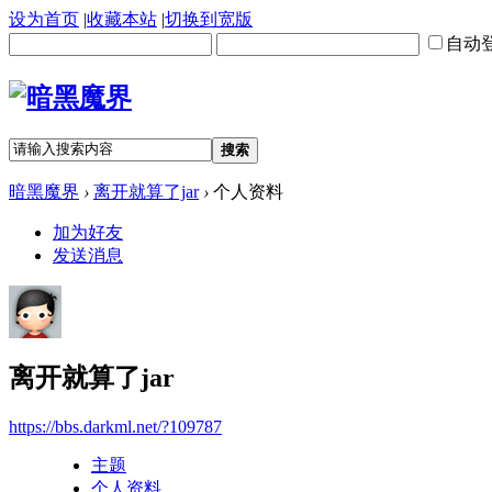
设为首页
|
收藏本站
|
切换到宽版
自动
搜索
暗黑魔界
›
离开就算了jar
›
个人资料
加为好友
发送消息
离开就算了jar
https://bbs.darkml.net/?109787
主题
个人资料