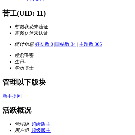
苦工
(UID: 11)
邮箱状态
未验证
视频认证
未认证
统计信息
好友数 0
|
回帖数 34
|
主题数 305
性别
保密
生日
-
学历
博士
管理以下版块
新手提问
活跃概况
管理组
超级版主
用户组
超级版主