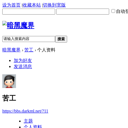
设为首页
|
收藏本站
|
切换到宽版
自动
搜索
暗黑魔界
›
苦工
›
个人资料
加为好友
发送消息
苦工
https://bbs.darkml.net/?11
主题
个人资料