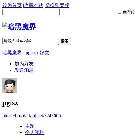
设为首页
|
收藏本站
|
切换到宽版
自动
搜索
暗黑魔界
›
pgisz
›
好友
加为好友
发送消息
pgisz
https://bbs.darkml.net/?247605
主题
个人资料