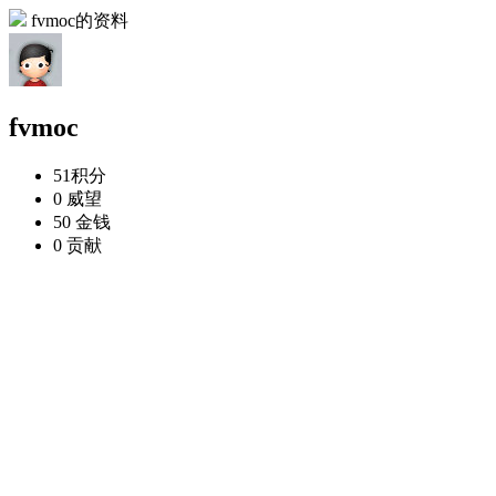
fvmoc的资料
fvmoc
51
积分
0
威望
50
金钱
0
贡献