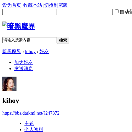
设为首页
|
收藏本站
|
切换到宽版
自动
搜索
暗黑魔界
›
kihoy
›
好友
加为好友
发送消息
kihoy
https://bbs.darkml.net/?247372
主题
个人资料