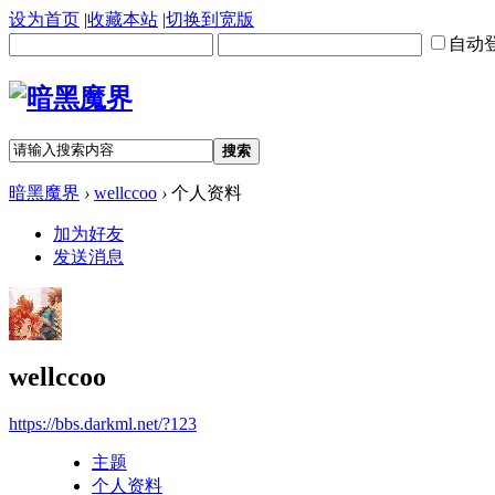
设为首页
|
收藏本站
|
切换到宽版
自动
搜索
暗黑魔界
›
wellccoo
›
个人资料
加为好友
发送消息
wellccoo
https://bbs.darkml.net/?123
主题
个人资料