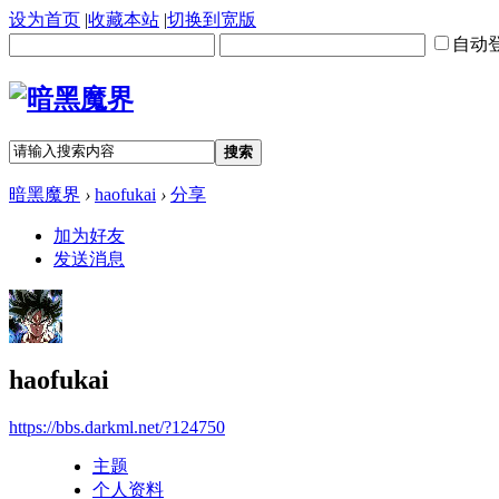
设为首页
|
收藏本站
|
切换到宽版
自动
搜索
暗黑魔界
›
haofukai
›
分享
加为好友
发送消息
haofukai
https://bbs.darkml.net/?124750
主题
个人资料