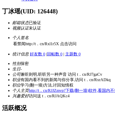
丁冰瑶
(UID: 126448)
邮箱状态
已验证
视频认证
未认证
个人签名
看禁闻http://t．cn/Rxl1r5X 点击访问
统计信息
好友数 0
|
回帖数 0
|
主题数 0
性别
保密
生日
-
公司
兼听则明,听听另一种声音 访问 t．cn/RJ7gaCv
职业
有国内看不到的新闻与你分享,访问 t．cn/RxrADkq
职位
学习(翻一墙)方法,讨回知情权
个人主页
http://t．cn/RJJZmvp?下载(翻一墙)软件,看国
兴趣爱好
访问这 t．cn/RJAQKc4
活跃概况