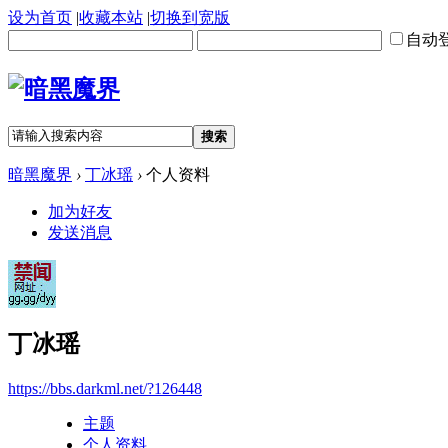
设为首页
|
收藏本站
|
切换到宽版
自动
搜索
暗黑魔界
›
丁冰瑶
›
个人资料
加为好友
发送消息
丁冰瑶
https://bbs.darkml.net/?126448
主题
个人资料