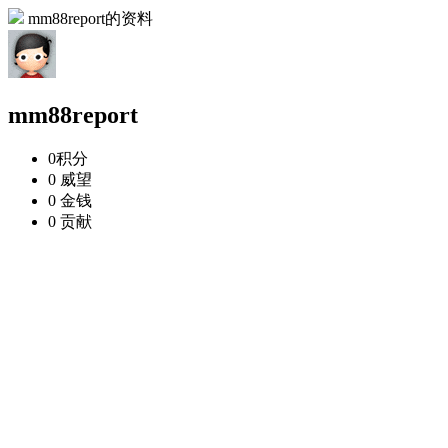
mm88report的资料
mm88report
0
积分
0
威望
0
金钱
0
贡献