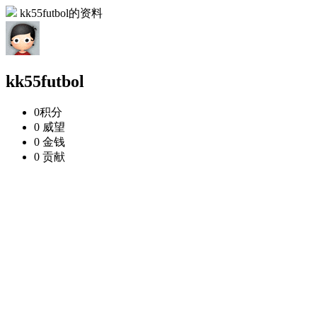
kk55futbol的资料
kk55futbol
0
积分
0
威望
0
金钱
0
贡献