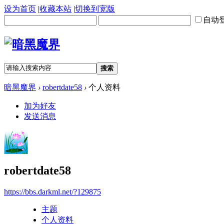
设为首页
|
收藏本站
|
切换到宽版
自动
搜索
暗黑魔界
›
robertdate58
›
个人资料
加为好友
发送消息
robertdate58
https://bbs.darkml.net/?129875
主题
个人资料