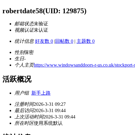
robertdate58
(UID: 129875)
邮箱状态
未验证
视频认证
未认证
统计信息
好友数 0
|
回帖数 0
|
主题数 0
性别
保密
生日
-
个人主页
https://www.windowsanddoors-r-us.co.uk/stockport-s
活跃概况
用户组
新手上路
注册时间
2026-3-31 09:27
最后访问
2026-3-31 09:44
上次活动时间
2026-3-31 09:44
所在时区
使用系统默认