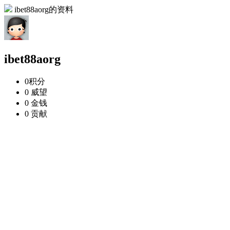
ibet88aorg的资料
ibet88aorg
0
积分
0
威望
0
金钱
0
贡献