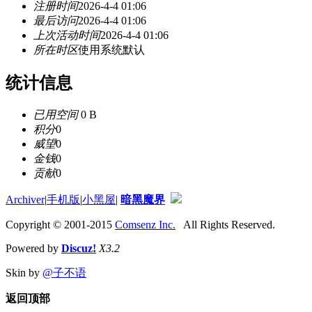
注册时间
2026-4-4 01:06
最后访问
2026-4-4 01:06
上次活动时间
2026-4-4 01:06
所在时区
使用系统默认
统计信息
已用空间
0 B
积分
0
威望
0
金钱
0
贡献
0
Archiver
|
手机版
|
小黑屋
|
暗黑魔界
Copyright © 2001-2015
Comsenz Inc.
All Rights Reserved.
Powered by
Discuz!
X3.2
Skin by
@子不语
返回顶部