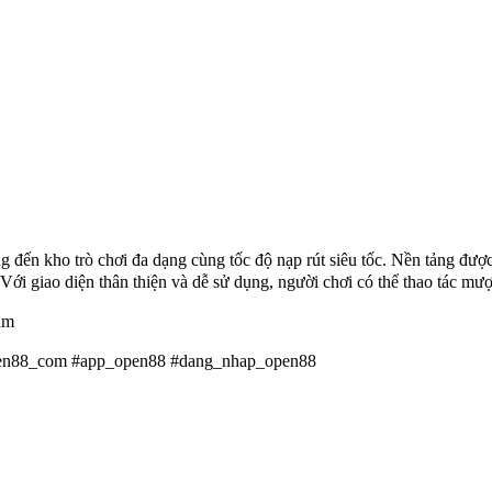
ng đến kho trò chơi đa dạng cùng tốc độ nạp rút siêu tốc. Nền tảng 
Với giao diện thân thiện và dễ sử dụng, người chơi có thể thao tác mượt
am
pen88_com #app_open88 #dang_nhap_open88