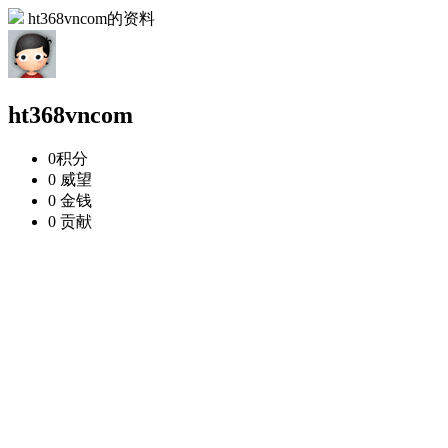
ht368vncom的资料
ht368vncom
0
积分
0
威望
0
金钱
0
贡献