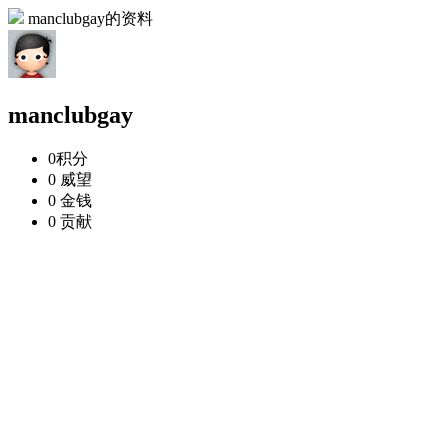
manclubgay的资料
manclubgay
0
积分
0
威望
0
金钱
0
贡献