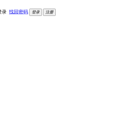
登录
找回密码
登录
注册