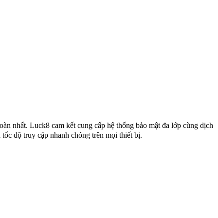
toàn nhất. Luck8 cam kết cung cấp hệ thống bảo mật đa lớp cùng dịch
ốc độ truy cập nhanh chóng trên mọi thiết bị.