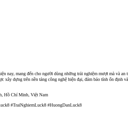
u hiện nay, mang đến cho người dùng những trải nghiệm mượt mà và an 
 xây dựng trên nền tảng công nghệ hiện đại, đảm bảo tính ổn định và t
h, Hồ Chí Minh, Việt Nam
aLuck8 #TraiNghiemLuck8 #HuongDanLuck8