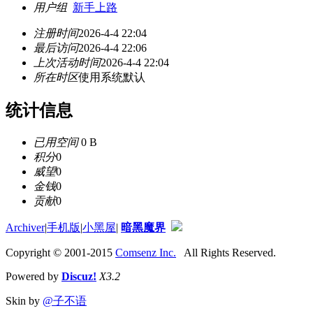
用户组
新手上路
注册时间
2026-4-4 22:04
最后访问
2026-4-4 22:06
上次活动时间
2026-4-4 22:04
所在时区
使用系统默认
统计信息
已用空间
0 B
积分
0
威望
0
金钱
0
贡献
0
Archiver
|
手机版
|
小黑屋
|
暗黑魔界
Copyright © 2001-2015
Comsenz Inc.
All Rights Reserved.
Powered by
Discuz!
X3.2
Skin by
@子不语