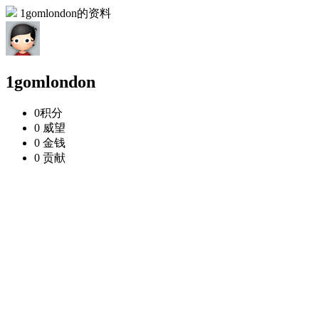
1gomlondon的资料
1gomlondon
0
积分
0
威望
0
金钱
0
贡献