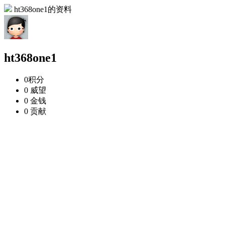
ht368one1的资料
ht368one1
0
积分
0
威望
0
金钱
0
贡献