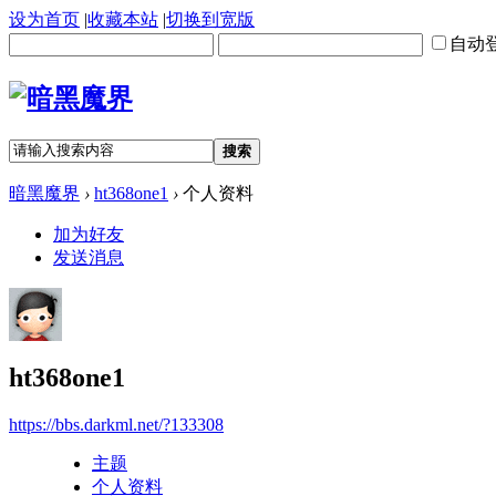
设为首页
|
收藏本站
|
切换到宽版
自动
搜索
暗黑魔界
›
ht368one1
›
个人资料
加为好友
发送消息
ht368one1
https://bbs.darkml.net/?133308
主题
个人资料