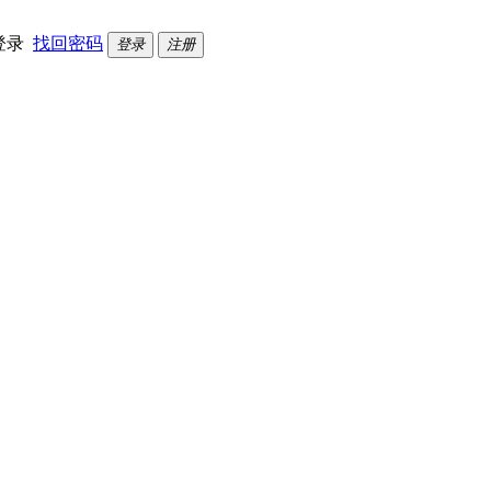
登录
找回密码
登录
注册