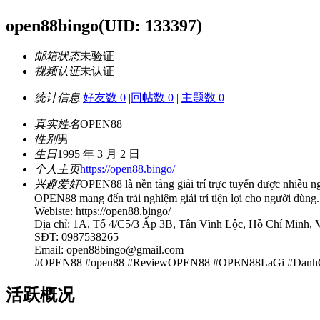
open88bingo
(UID: 133397)
邮箱状态
未验证
视频认证
未认证
统计信息
好友数 0
|
回帖数 0
|
主题数 0
真实姓名
OPEN88
性别
男
生日
1995 年 3 月 2 日
个人主页
https://open88.bingo/
兴趣爱好
OPEN88 là nền tảng giải trí trực tuyến được nhiều n
OPEN88 mang đến trải nghiệm giải trí tiện lợi cho người dùng.
Webiste: https://open88.bingo/
Địa chỉ: 1A, Tổ 4/C5/3 Ấp 3B, Tân Vĩnh Lộc, Hồ Chí Minh, 
SĐT: 0987538265
Email: open88bingo@gmail.com
#OPEN88 #open88 #ReviewOPEN88 #OPEN88LaGi #Danh
活跃概况