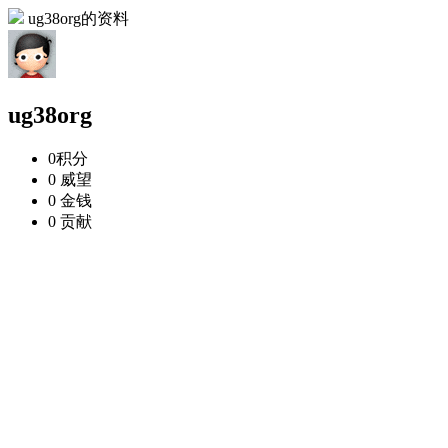
ug38org的资料
ug38org
0
积分
0
威望
0
金钱
0
贡献