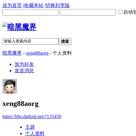
设为首页
|
收藏本站
|
切换到宽版
自动
搜索
暗黑魔界
›
xeng88aorg
›
个人资料
加为好友
发送消息
xeng88aorg
https://bbs.darkml.net/?135450
主题
个人资料