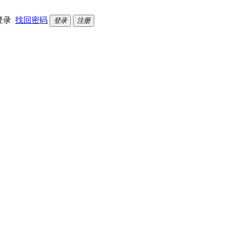
登录
找回密码
登录
注册