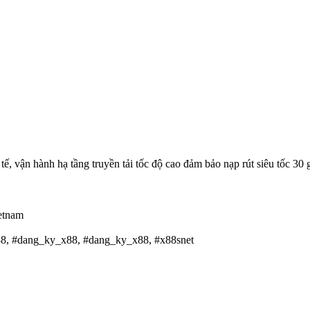
ế, vận hành hạ tầng truyền tải tốc độ cao đảm bảo nạp rút siêu tốc 30 
etnam
x88, #dang_ky_x88, #dang_ky_x88, #x88snet