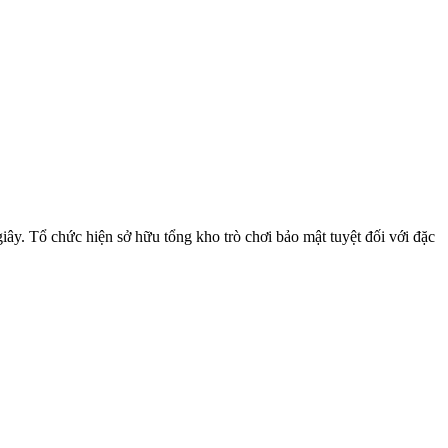
giây. Tổ chức hiện sở hữu tổng kho trò chơi bảo mật tuyệt đối với đặc