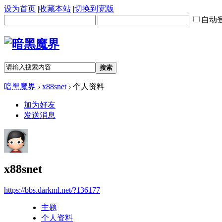
设为首页
|
收藏本站
|
切换到宽版
自动
搜索
暗黑魔界
›
x88snet
›
个人资料
加为好友
发送消息
x88snet
https://bbs.darkml.net/?136177
主题
个人资料