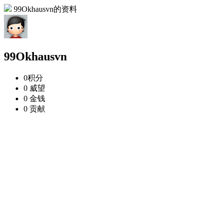
99Okhausvn的资料
99Okhausvn
0
积分
0
威望
0
金钱
0
贡献