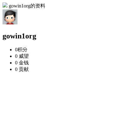
gowin1org的资料
gowin1org
0
积分
0
威望
0
金钱
0
贡献