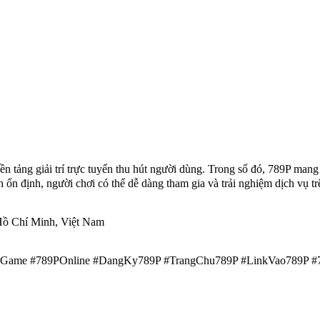
ền tảng giải trí trực tuyến thu hút người dùng. Trong số đó, 789P mang
 ổn định, người chơi có thể dễ dàng tham gia và trải nghiệm dịch vụ trê
Hồ Chí Minh, Việt Nam
9PGame #789POnline #DangKy789P #TrangChu789P #LinkVao789P 