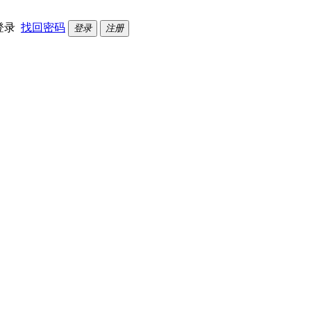
登录
找回密码
登录
注册