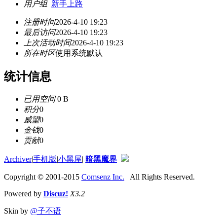
用户组
新手上路
注册时间
2026-4-10 19:23
最后访问
2026-4-10 19:23
上次活动时间
2026-4-10 19:23
所在时区
使用系统默认
统计信息
已用空间
0 B
积分
0
威望
0
金钱
0
贡献
0
Archiver
|
手机版
|
小黑屋
|
暗黑魔界
Copyright © 2001-2015
Comsenz Inc.
All Rights Reserved.
Powered by
Discuz!
X3.2
Skin by
@子不语