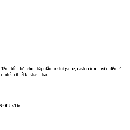
 đến nhiều lựa chọn hấp dẫn từ slot game, casino trực tuyến đến cá
n nhiều thiết bị khác nhau.
#789PUyTin