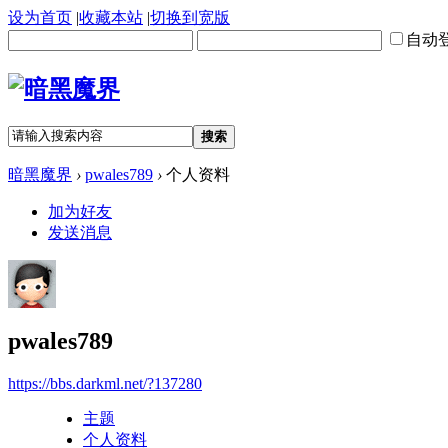
设为首页
|
收藏本站
|
切换到宽版
自动
搜索
暗黑魔界
›
pwales789
›
个人资料
加为好友
发送消息
pwales789
https://bbs.darkml.net/?137280
主题
个人资料