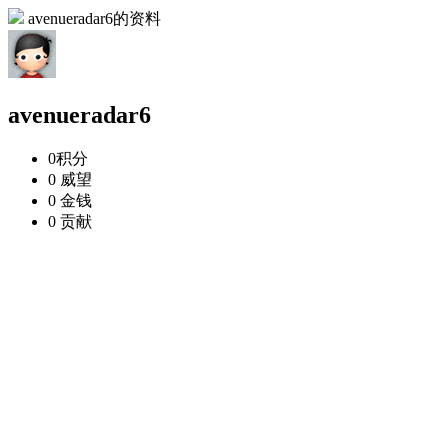
avenueradar6的资料
avenueradar6
0
积分
0
威望
0
金钱
0
贡献