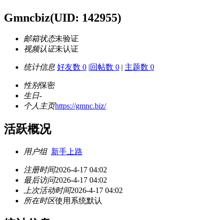
Gmncbiz
(UID: 142955)
邮箱状态
未验证
视频认证
未认证
统计信息
好友数 0
|
回帖数 0
|
主题数 0
性别
保密
生日
-
个人主页
https://gmnc.biz/
活跃概况
用户组
新手上路
注册时间
2026-4-17 04:02
最后访问
2026-4-17 04:02
上次活动时间
2026-4-17 04:02
所在时区
使用系统默认