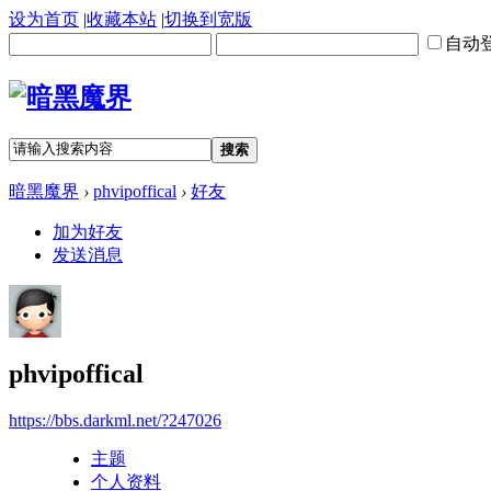
设为首页
|
收藏本站
|
切换到宽版
自动
搜索
暗黑魔界
›
phvipoffical
›
好友
加为好友
发送消息
phvipoffical
https://bbs.darkml.net/?247026
主题
个人资料