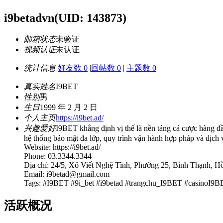
i9betadvn
(UID: 143873)
邮箱状态
未验证
视频认证
未认证
统计信息
好友数 0
|
回帖数 0
|
主题数 0
真实姓名
I9BET
性别
男
生日
1999 年 2 月 2 日
个人主页
https://i9bet.ad/
兴趣爱好
I9BET khẳng định vị thế là nền tảng cá cược hàng đầ
hệ thống bảo mật đa lớp, quy trình vận hành hợp pháp và dịch
Website: https://i9bet.ad/
Phone: 03.3344.3344
Địa chỉ: 24/5, Xô Viết Nghệ Tĩnh, Phường 25, Bình Thạnh, H
Email: i9betad@gmail.com
Tags: #I9BET #9i_bet #i9betad #trangchu_I9BET #casinoI9B
活跃概况