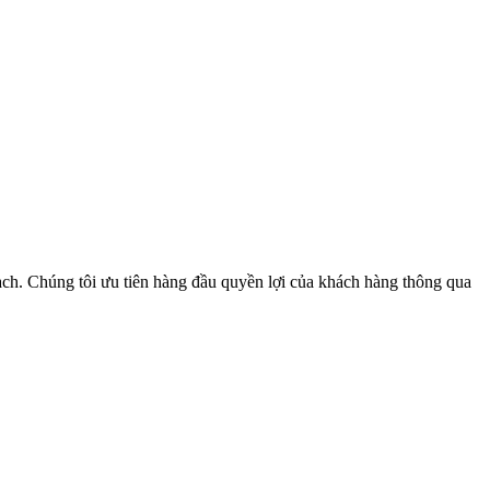
bạch. Chúng tôi ưu tiên hàng đầu quyền lợi của khách hàng thông qua