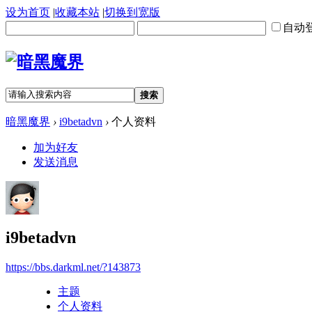
设为首页
|
收藏本站
|
切换到宽版
自动
搜索
暗黑魔界
›
i9betadvn
›
个人资料
加为好友
发送消息
i9betadvn
https://bbs.darkml.net/?143873
主题
个人资料