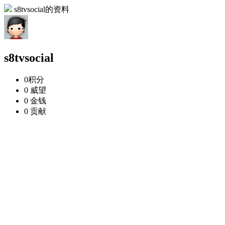
s8tvsocial的资料
s8tvsocial
0
积分
0
威望
0
金钱
0
贡献