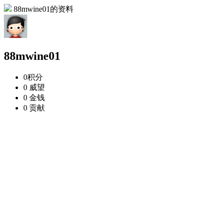
88mwine01的资料
88mwine01
0
积分
0
威望
0
金钱
0
贡献