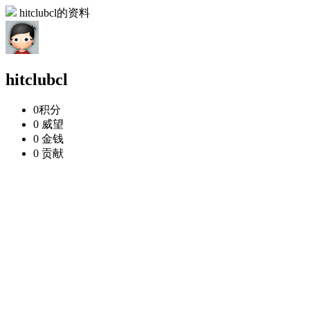
hitclubcl的资料
hitclubcl
0
积分
0
威望
0
金钱
0
贡献