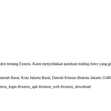
den tentang Exness. Kami menyediakan panduan trading forex yang grati
merah Barat, Kota Jakarta Barat, Daerah Khusus Ibukota Jakarta 11480
exness_login #exness_apk #exness_web #exness_download