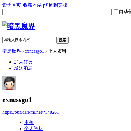
设为首页
|
收藏本站
|
切换到宽版
自动
搜索
暗黑魔界
›
exnessgo1
›
个人资料
加为好友
发送消息
exnessgo1
https://bbs.darkml.net/?148261
主题
个人资料