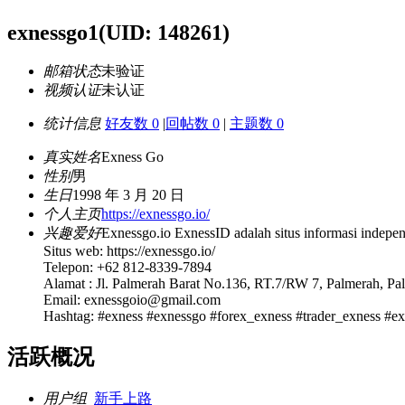
exnessgo1
(UID: 148261)
邮箱状态
未验证
视频认证
未认证
统计信息
好友数 0
|
回帖数 0
|
主题数 0
真实姓名
Exness Go
性别
男
生日
1998 年 3 月 20 日
个人主页
https://exnessgo.io/
兴趣爱好
Exnessgo.io ExnessID adalah situs informasi indepen
Situs web: https://exnessgo.io/
Telepon: +62 812-8339-7894
Alamat : Jl. Palmerah Barat No.136, RT.7/RW 7, Palmerah, Pal
Email: exnessgoio@gmail.com
Hashtag: #exness #exnessgo #forex_exness #trader_exness #
活跃概况
用户组
新手上路