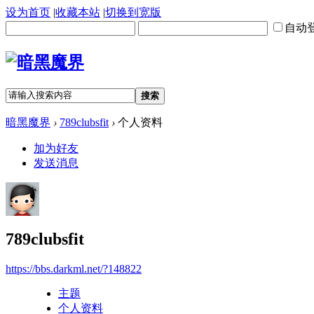
设为首页
|
收藏本站
|
切换到宽版
自动
搜索
暗黑魔界
›
789clubsfit
›
个人资料
加为好友
发送消息
789clubsfit
https://bbs.darkml.net/?148822
主题
个人资料