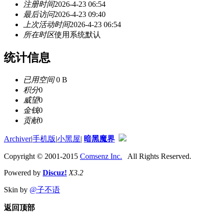
注册时间
2026-4-23 06:54
最后访问
2026-4-23 09:40
上次活动时间
2026-4-23 06:54
所在时区
使用系统默认
统计信息
已用空间
0 B
积分
0
威望
0
金钱
0
贡献
0
Archiver
|
手机版
|
小黑屋
|
暗黑魔界
Copyright © 2001-2015
Comsenz Inc.
All Rights Reserved.
Powered by
Discuz!
X3.2
Skin by
@子不语
返回顶部