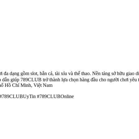
 đa dạng gồm slot, bắn cá, tài xỉu và thể thao. Nền tảng sở hữu giao d
p dẫn giúp 789CLUB trở thành lựa chọn hàng đầu cho người chơi yêu t
hố Hồ Chí Minh, Việt Nam
 #789CLUBUyTin #789CLUBOnline