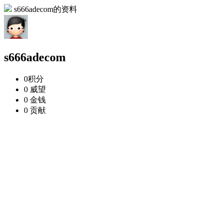
s666adecom的资料
s666adecom
0
积分
0
威望
0
金钱
0
贡献