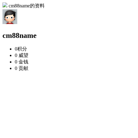
cm88name的资料
cm88name
0
积分
0
威望
0
金钱
0
贡献