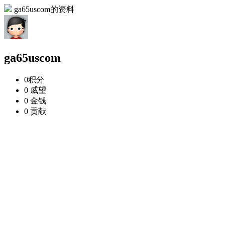
ga65uscom的资料
ga65uscom
0
积分
0
威望
0
金钱
0
贡献