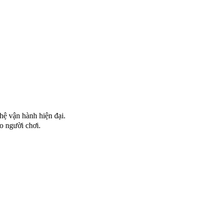
ghệ vận hành hiện đại.
ho người chơi.