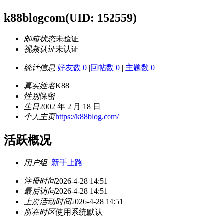
k88blogcom
(UID: 152559)
邮箱状态
未验证
视频认证
未认证
统计信息
好友数 0
|
回帖数 0
|
主题数 0
真实姓名
K88
性别
保密
生日
2002 年 2 月 18 日
个人主页
https://k88blog.com/
活跃概况
用户组
新手上路
注册时间
2026-4-28 14:51
最后访问
2026-4-28 14:51
上次活动时间
2026-4-28 14:51
所在时区
使用系统默认