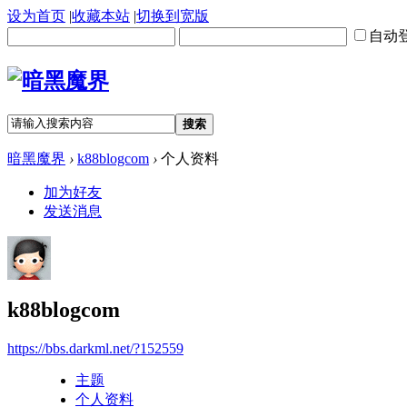
设为首页
|
收藏本站
|
切换到宽版
自动
搜索
暗黑魔界
›
k88blogcom
›
个人资料
加为好友
发送消息
k88blogcom
https://bbs.darkml.net/?152559
主题
个人资料