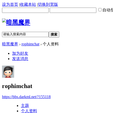
设为首页
|
收藏本站
|
切换到宽版
自动
搜索
暗黑魔界
›
rophimchat
›
个人资料
加为好友
发送消息
rophimchat
https://bbs.darkml.net/?155118
主题
个人资料