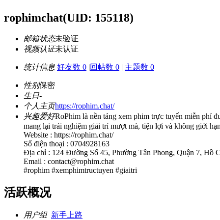
rophimchat
(UID: 155118)
邮箱状态
未验证
视频认证
未认证
统计信息
好友数 0
|
回帖数 0
|
主题数 0
性别
保密
生日
-
个人主页
https://rophim.chat/
兴趣爱好
RoPhim là nền tảng xem phim trực tuyến miễn phí đ
mang lại trải nghiệm giải trí mượt mà, tiện lợi và không giới 
Website : https://rophim.chat/
Số điện thoại : 0704928163
Địa chỉ : 124 Đường Số 45, Phường Tân Phong, Quận 7, Hồ 
Email : contact@rophim.chat
#rophim #xemphimtructuyen #giaitri
活跃概况
用户组
新手上路