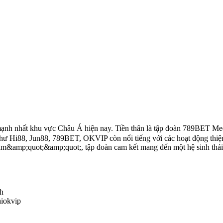
ớn mạnh nhất khu vực Châu Á hiện nay. Tiền thân là tập đoàn 789BET M
như Hi88, Jun88, 789BET, OKVIP còn nổi tiếng với các hoạt động thiện 
âm&amp;quot;&amp;quot;, tập đoàn cam kết mang đến một hệ sinh thái 
h
iokvip