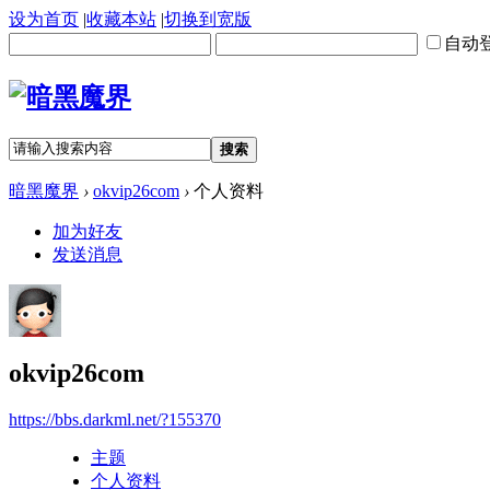
设为首页
|
收藏本站
|
切换到宽版
自动
搜索
暗黑魔界
›
okvip26com
›
个人资料
加为好友
发送消息
okvip26com
https://bbs.darkml.net/?155370
主题
个人资料