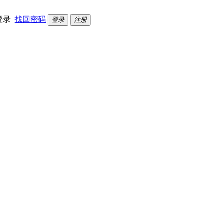
登录
找回密码
登录
注册