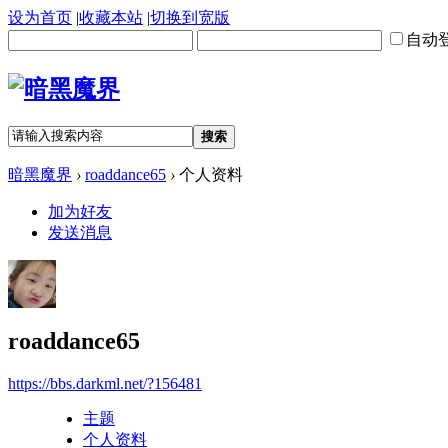
设为首页
|
收藏本站
|
切换到宽版
自动
搜索
暗黑魔界
›
roaddance65
›
个人资料
加为好友
发送消息
roaddance65
https://bbs.darkml.net/?156481
主题
个人资料