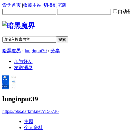
设为首页
|
收藏本站
|
切换到宽版
自动
搜索
暗黑魔界
›
lunginput39
›
分享
加为好友
发送消息
lunginput39
https://bbs.darkml.net/?156736
主题
个人资料