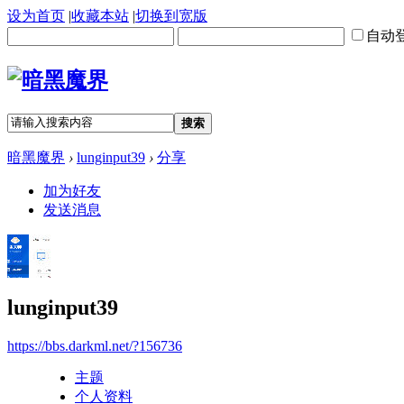
设为首页
|
收藏本站
|
切换到宽版
自动
搜索
暗黑魔界
›
lunginput39
›
分享
加为好友
发送消息
lunginput39
https://bbs.darkml.net/?156736
主题
个人资料